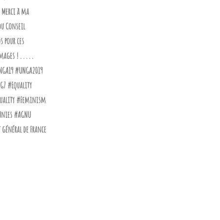
! Merci à ma
u Conseil
s pour ces
ges ! . . . . .
GA19 #UNGA2019
G7 #Equality
uality #Feminism
nies #AGNU
général de France