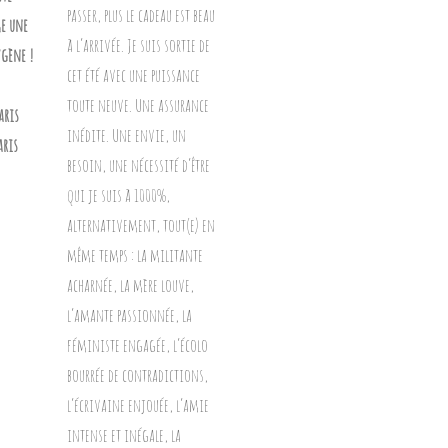
e une
ygène !
aris
aris