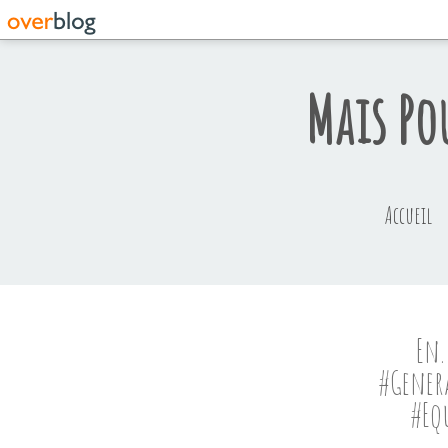
Mais Po
Accueil
En. 
#Gener
#Eq