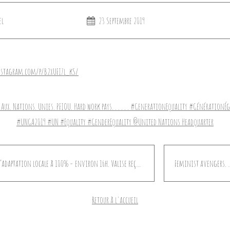
el
23 Septembre 2019
nstagram.com/p/B2xUFI7l_kS/
Temps d’adaptation locale à 100% = environ 16h. Valise reçue = zéro. Tenue de secours = une, beaucoup trop courte mais OSEF. Cycles de sommeil = anarchiques. Torticolis = tous les 100 mètres. Joie d’être là, pour ma mission et pour tellement plus = 3000%. On n’est pas mal. . . . . . #UNGA #UNGA2019 #GenderEquality #ONU @New York, New York
Feminist avengers. 💪🏾💪🏼💪 . . . . . #GenderEquality #
Retour à l'accueil