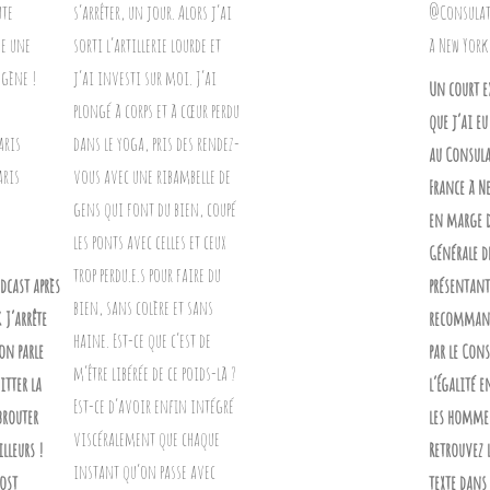
Un court e
que j’ai eu
au Consula
France à N
en marge d
Générale d
cast après
présentant 
 J’arrête
recommand
on parle
par le Con
itter la
l’Égalité e
 brouter
les homme
illeurs !
Retrouvez 
post
texte dans