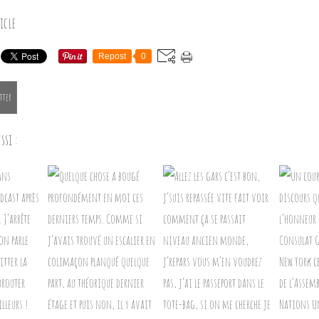
icle
Repost
0
tter
ssi :