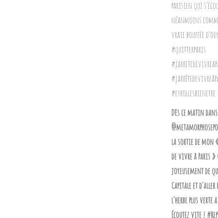
Dès ce matin dans
@metamorphosepod
la sortie de mon «
de vivre à Paris » 
joyeusement de qu
Capitale et d’aller
l’herbe plus verte a
Écoutez vite ! #Re