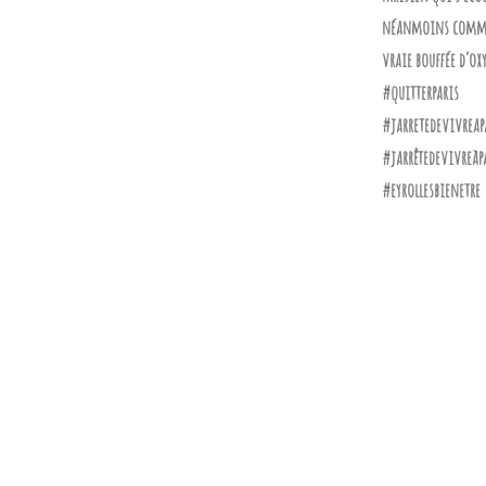
néanmoins comm
vraie bouffée d’ox
#quitterparis
#jarretedevivreap
#jarrêtedevivreàp
#eyrollesbienetre