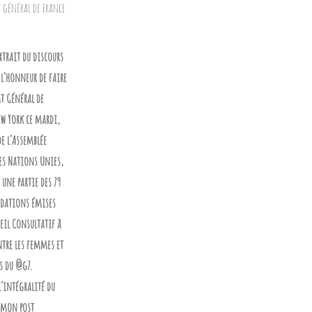
xtrait du discours
 l’honneur de faire
t Général de
ew York ce mardi,
e l’Assemblée
es Nations Unies,
une partie des 79
ations émises
seil Consultatif à
ntre les femmes et
s du @g7.
l’intégralité du
 mon post