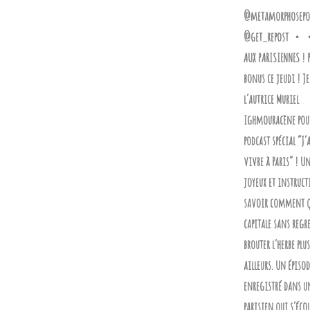
@metamorphosepod
@get_repost 
AUX PARISIENNES ! 
bonus ce jeudi ! Je
l’autrice Muriel
Ighmouracène pou
podcast spécial “J’
vivre à Paris” ! Un
joyeux et instruct
savoir comment q
capitale sans regre
brouter l’herbe plu
ailleurs. Un épiso
enregistré dans un
parisien qui s’éco