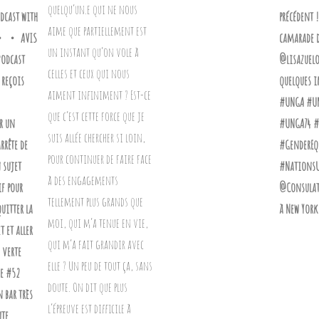
cast with
précédent 
・・・ AVIS
camarade d
Podcast
@lisazuelo
 reçois
quelques ima
#UNGA #UN
r un
#UNGA74 #
arrête de
#GenderEq
 sujet
#NationsU
if pour
@Consulat 
uitter la
à New York
t et aller
s verte
de #52
 bar très
ute