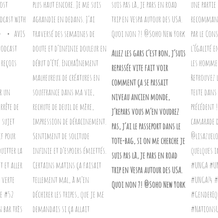
Allez les gars c’est bon, j’suis
repassée vite fait voir
comment ça se passait
niveau ancien monde,
j’repars vous m’en voudrez
pas, j’ai le passeport dans le
tote-bag, si on me cherche je
suis pas là, je pars en road
trip en Vespa autour des USA.
Quoi non ?! @Soho New York