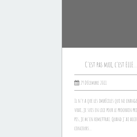
C'est pas moi, c'est ELLE.
29 Décembre 2011
Il n'y a que les imbéciles qui ne change
vrai, je suis en lice pour le prochain p
pis, je m'en remettrai. Quand j'ai accep
concours...