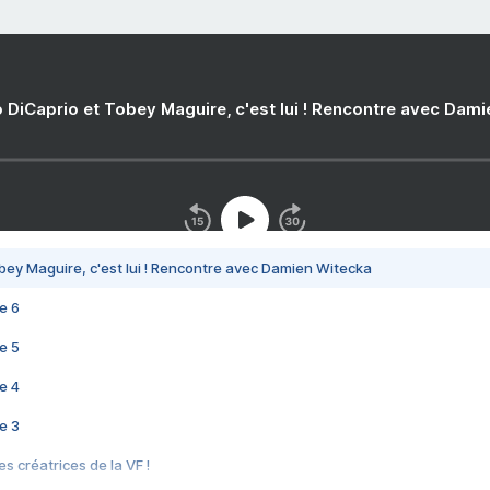
 DiCaprio et Tobey Maguire, c'est lui ! Rencontre avec Dam
bey Maguire, c'est lui ! Rencontre avec Damien Witecka
e 6
e 5
e 4
e 3
s créatrices de la VF !