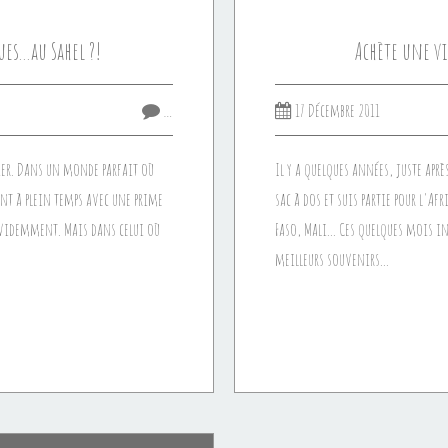
es...au Sahel ?!
Achète une vi
…
17 Décembre 2011
hier. Dans un monde parfait où
Il y a quelques années, juste aprè
ent à plein temps avec une prime
sac à dos et suis partie pour l'Af
 évidemment. Mais dans celui où
Faso, Mali... Ces quelques mois i
meilleurs souvenirs...