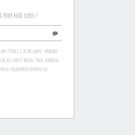
e pour 4600 euros !
…
s mes études, j'ai pris mon - horrible -
rique de l'Ouest. Bénin, Togo, Burkina
ntenses regroupent certains des