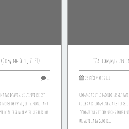
.. (Coming Out, S1 E1)
"J'ai commis un cr
…
23 Décembre 2011
nt pas d'avis. Si l'inverse est
Comme tout le monde, assez rapi
rix Nobel de physique. Sinon, tant
coller aux comptines. A ce titre, 
té d'aller à la remise des prix du
"Comptines et chansons pour enfa
un autel à la gloire...