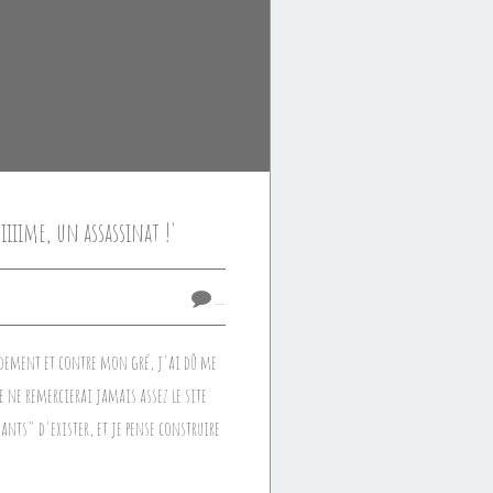
iiiime, un assassinat !'
…
dement et contre mon gré, j'ai dû me
je ne remercierai jamais assez le site
nts" d'exister, et je pense construire