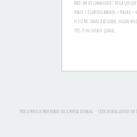
Mais par où commencer ? Voilà quelques
publié. L'équation bambin + travail +
n'est pas simple à résoudre, encore moi
tête. Et un enfant. Quand...
Voir le profil de
Mère Bordel
sur le portail Overblog
Créer un blog gratuit sur 