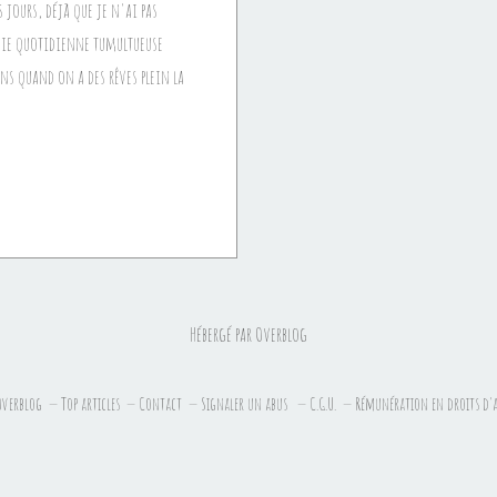
 jours, déjà que je n'ai pas
 vie quotidienne tumultueuse
ns quand on a des rêves plein la
Hébergé par
Overblog
Overblog
Top articles
Contact
Signaler un abus
C.G.U.
Rémunération en droits d'