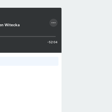
ien Witecka
-52:04