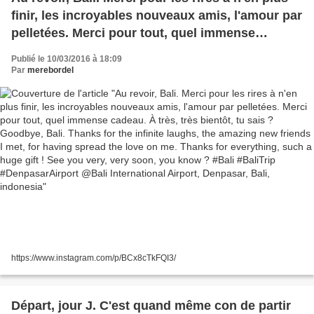
finir, les incroyables nouveaux amis, l'amour par
pelletées. Merci pour tout, quel immense
cadeau. À très, très bientôt, tu sais ? Goodbye,
Publié le 10/03/2016 à 18:09
Bali. Thanks for the infinite laughs, the amazing
Par
merebordel
new friends I met, for having spread the love on
me. Thanks for everything, such a huge gift !
See you very, very soon, you know ? #Bali
#BaliTrip #DenpasarAirport @Bali International
Airport, Denpasar, Bali, indonesia
https://www.instagram.com/p/BCx8cTkFQI3/
Départ, jour J. C'est quand même con de partir