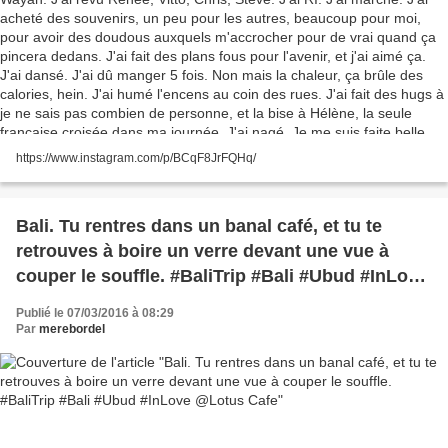
de vrai quand ça pincera dedans. J'ai fait des
plans fous pour l'avenir, et j'ai aimé ça. J'ai
dansé. J'ai dû manger 5 fois. Non mais la
chaleur, ça brûle des calories, hein. J'ai humé
l'encens au coin des rues. J'ai fait des hugs à je
ne sais pas combien de personne, et la bise à
https://www.instagram.com/p/BCqF8JrFQHq/
Hélène, la seule française croisée dans ma
journée. J'ai nagé. Je me suis faite belle pour
sortir. Et je m'écroule, épuisée, reconnaissante,
Bali. Tu rentres dans un banal café, et tu te
vivante. Bref, j'ai aimé chaque seconde de cette
retrouves à boire un verre devant une vue à
journée. Vivement demain ! Bonne nuit / après-
couper le souffle. #BaliTrip #Bali #Ubud #InLove
midi guys ! #Bali #Ubud #BaliTrip @Roam Ubud
@Lotus Cafe
Publié le 07/03/2016 à 08:29
Par
merebordel