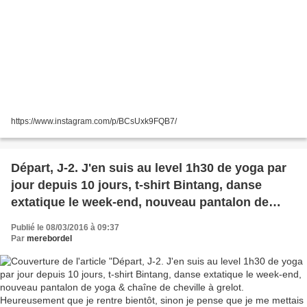
https://www.instagram.com/p/BCsUxk9FQB7/
Départ, J-2. J'en suis au level 1h30 de yoga par
jour depuis 10 jours, t-shirt Bintang, danse
extatique le week-end, nouveau pantalon de
yoga & chaîne de cheville à grelot.
Publié le 08/03/2016 à 09:37
Heureusement que je rentre bientôt, sinon je
Par
merebordel
pense que je me mettais à fumer de l'encens
roulé dans des feuilles de bananier d'ici 3 jours
maximum. #BaliTrip #Bali #Ubud #HippieStyle
@Intuitive Flow Yoga Studio