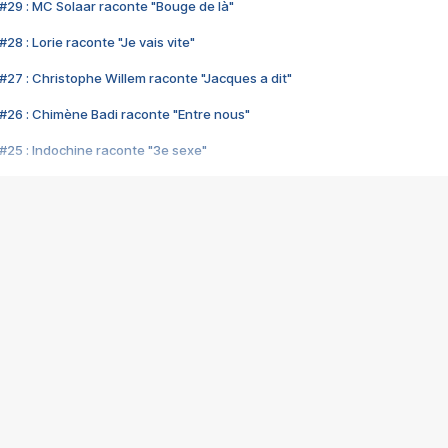
#29 : MC Solaar raconte "Bouge de là"
28 : Lorie raconte "Je vais vite"
#27 : Christophe Willem raconte "Jacques a dit"
#26 : Chimène Badi raconte "Entre nous"
#25 : Indochine raconte "3e sexe"
#24 : Zaho raconte "C'est chelou"
#23 : Patrick Bruel raconte "Au café des délices"
#22 : Kyo raconte "Le chemin"
#21 : Nolwenn Leroy raconte "Cassé"
#20 : Patrick Hernandez raconte "Born to be alive"
#19 : Lorie raconte "Près de moi"
#18 : Michael Jones raconte "A nos actes manqués" (avec Jean-Jacque
#17 : Khaled raconte "Aïcha"