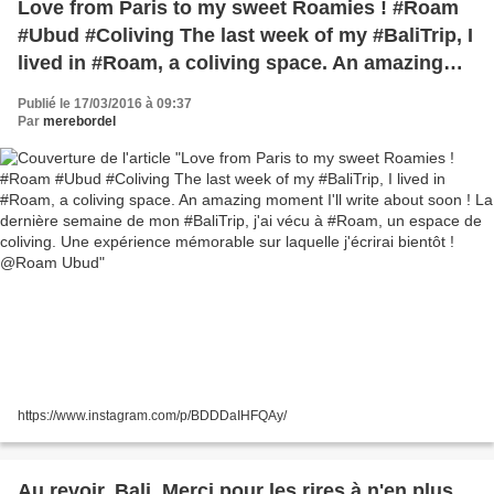
Love from Paris to my sweet Roamies ! #Roam
#Ubud #Coliving The last week of my #BaliTrip, I
lived in #Roam, a coliving space. An amazing
moment I'll write about soon ! La dernière
Publié le 17/03/2016 à 09:37
semaine de mon #BaliTrip, j'ai vécu à #Roam, un
Par
merebordel
espace de coliving. Une expérience mémorable
sur laquelle j'écrirai bientôt ! @Roam Ubud
https://www.instagram.com/p/BDDDaIHFQAy/
Au revoir, Bali. Merci pour les rires à n'en plus