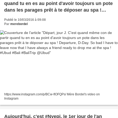
quand tu en es au point d'avoir toujours un pote
dans les parages prêt à te déposer au spa !
Departure, D-Day. So bad I have to leave now
Publié le 10/03/2016 à 09:08
that I have always a friend ready to drop me at
Par
merebordel
the spa ! #Ubud #Bali #BaliTrip @Ubud
https://www.instagram.com/p/BCw-fIOFQPs/ Mère Bordel's video on
Instagram
Aujourd'hui, c'est #Nyepi, le 1er jour de l'an