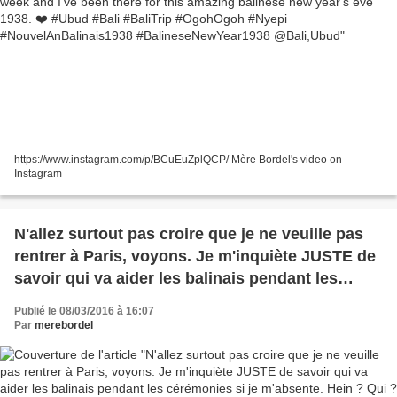
https://www.instagram.com/p/BCuEuZplQCP/ Mère Bordel's video on
Instagram
N'allez surtout pas croire que je ne veuille pas
rentrer à Paris, voyons. Je m'inquiète JUSTE de
savoir qui va aider les balinais pendant les
cérémonies si je m'absente. Hein ? Qui ?
Publié le 08/03/2016 à 16:07
#BaliTrip #Ubud #Bali #Nyepi #OgohOgoh
Par
merebordel
#NouvelAnBalinais1934 @Bali,Ubud