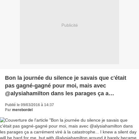
Publicité
Bon la journée du silence je savais que c'était
pas gagné-gagné pour moi, mais avec
@alysiahamilton dans les parages ça a
carrément viré à la catastrophe... I knew a silent
Publié le 09/03/2016 à 14:37
day will be hard for me, but with
Par
merebordel
@alysiahamilton around it barely became a total
disaster... #BalineseNewYear1938
#NouvelAnBalinais1938 #Nyepi #BaliTrip #Bali