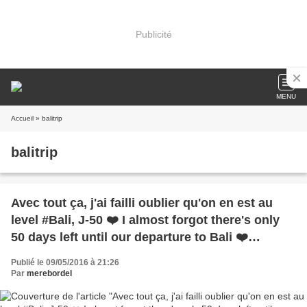
Publicité
MENU
Accueil
» balitrip
balitrip
Avec tout ça, j'ai failli oublier qu'on en est au
level #Bali, J-50 ❤️ I almost forgot there's only
50 days left until our departure to Bali ❤️
#BaliTrip @Intuitive Flow Yoga Studio
Publié le 09/05/2016 à 21:26
Par
merebordel