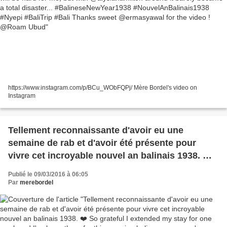
Thanks sweet @ermasyawal for the video !
@Roam Ubud
https://www.instagram.com/p/BCu_WObFQPj/ Mère Bordel's video on
Instagram
Tellement reconnaissante d'avoir eu une
semaine de rab et d'avoir été présente pour
vivre cet incroyable nouvel an balinais 1938. ❤️
So grateful I extended my stay for one week and
Publié le 09/03/2016 à 06:05
I've been there for this amazing balinese new
Par
merebordel
year's eve 1938. ❤️ #Ubud #Bali #BaliTrip
#OgohOgoh #Nyepi #NouvelAnBalinais1938
#BalineseNewYear1938 @Bali,Ubud