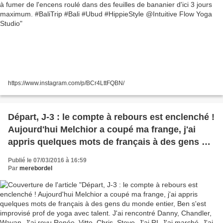
https://www.instagram.com/p/BCr4LttFQBN/
Départ, J-3 : le compte à rebours est enclenché !
Aujourd'hui Melchior a coupé ma frange, j'ai
appris quelques mots de français à des gens du
monde entier, Ben s'est improvisé prof de yoga
Publié le 07/03/2016 à 16:59
avec talent. J'ai rencontré Danny, Chandler,
Par
merebordel
Wayan. J'ai revu Renée, Vitto, Chris, Steve. J'ai
RI. J'ai marché. J'ai acheté des souvenirs, un
peu pour les autres, beaucoup pour moi, pour
avoir des doudous auxquels m'accrocher pour