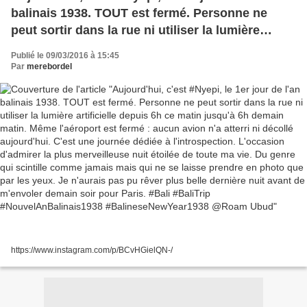
balinais 1938. TOUT est fermé. Personne ne
peut sortir dans la rue ni utiliser la lumière
artificielle depuis 6h ce matin jusqu'à 6h demain
Publié le 09/03/2016 à 15:45
matin. Même l'aéroport est fermé : aucun avion
Par
merebordel
n'a atterri ni décollé aujourd'hui. C'est une
journée dédiée à l'introspection. L'occasion
d'admirer la plus merveilleuse nuit étoilée de
toute ma vie. Du genre qui scintille comme
jamais mais qui ne se laisse prendre en photo
que par les yeux. Je n'aurais pas pu rêver plus
belle dernière nuit avant de m'envoler demain
soir pour Paris. #Bali #BaliTrip
#NouvelAnBalinais1938 #BalineseNewYear1938
@Roam Ubud
https://www.instagram.com/p/BCvHGielQN-/