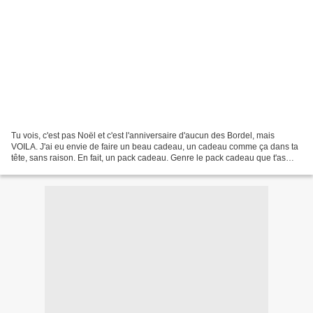
Tu vois, c'est pas Noël et c'est l'anniversaire d'aucun des Bordel, mais
VOILA. J'ai eu envie de faire un beau cadeau, un cadeau comme ça dans ta
tête, sans raison. En fait, un pack cadeau. Genre le pack cadeau que t'as
envie d'offrir de base à toute...