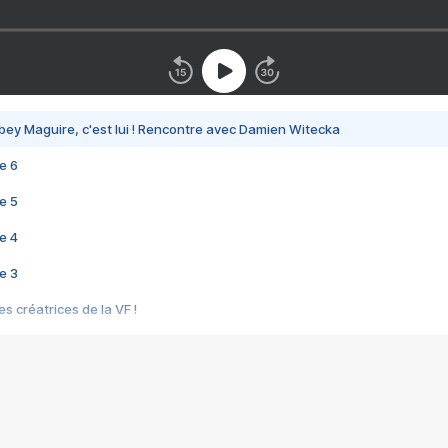
bey Maguire, c'est lui ! Rencontre avec Damien Witecka
e 6
e 5
e 4
e 3
s créatrices de la VF !
e 2
e 1
e Mektoub My Love arrive enfin ! Rencontre avec Shaïn Boumedine et Sal