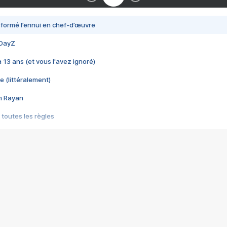
nsformé l’ennui en chef-d’œuvre
 DayZ
 a 13 ans (et vous l'avez ignoré)
e (littéralement)
im Rayan
 toutes les règles
s les jeux vidéo
us choquant de Rockstar ? - Le scandale BULLY
e plus moche de Steam
du RÊVE tourne au CAUCHEMAR
pendant 8 heures
it… à tort